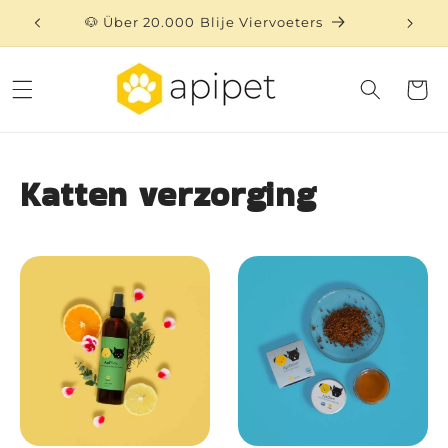
Direkt
zum
🐶 Über 20.000 Blije Viervoeters
⏳ 
Inhalt
Warenko
Katten verzorging