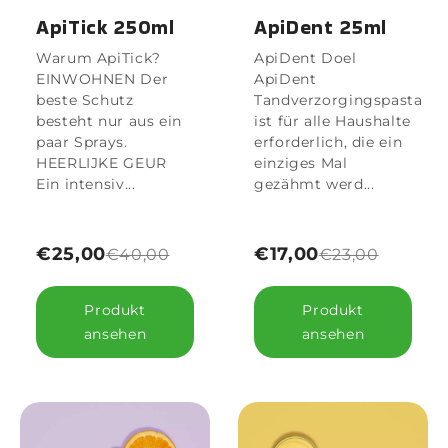
ApiTick 250ml
ApiDent 25ml
Warum ApiTick?
ApiDent Doel
EINWOHNEN Der
ApiDent
beste Schutz
Tandverzorgingspasta
besteht nur aus ein
ist für alle Haushalte
paar Sprays.
erforderlich, die ein
HEERLIJKE GEUR
einziges Mal
Ein intensiv...
gezähmt werd...
€25,00
€17,00
€40,00
€23,00
Produkt
Produkt
ansehen
ansehen