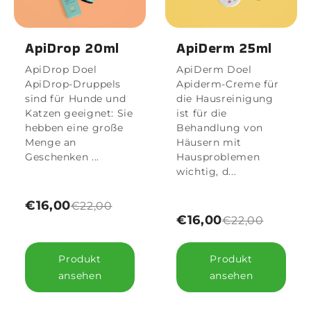
ApiDrop 20ml
ApiDerm 25ml
ApiDrop Doel
ApiDerm Doel
ApiDrop-Druppels
Apiderm-Creme für
sind für Hunde und
die Hausreinigung
Katzen geeignet: Sie
ist für die
hebben eine große
Behandlung von
Menge an
Häusern mit
Geschenken ...
Hausproblemen
wichtig, d...
€16,00
€22,00
€16,00
€22,00
Produkt
Produkt
ansehen
ansehen