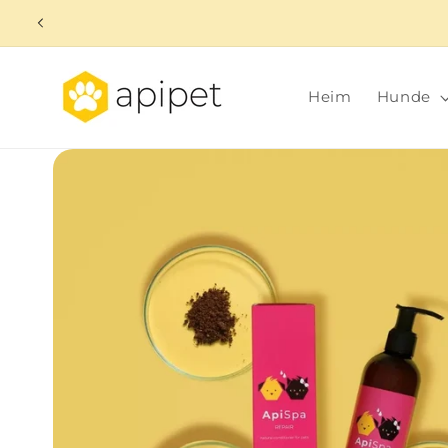
Direkt
zum
Inhalt
Heim
Hunde
Zu
Produktinformationen
springen