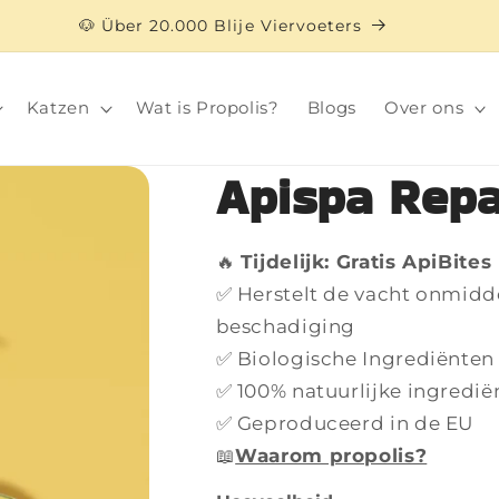
🐶 Über 20.000 Blije Viervoeters
Katzen
Wat is Propolis?
Blogs
Over ons
Apispa Rep
🔥
Tijdelijk: Gratis ApiBites
✅ Herstelt de vacht onmidde
beschadiging
✅ Biologische Ingrediënten
✅ 100% natuurlijke ingredië
✅ Geproduceerd in de EU
📖
Waarom propolis?