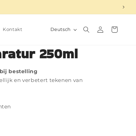
S
Einloggen
Warenkorb
Deutsch
Kontakt
p
r
aratur 250ml
a
c
 bij bestelling
h
llijk en verbetert tekenen van
e
nten