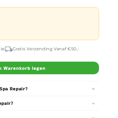
tie
Gratis Verzending Vanaf €50,-
n Warenkorb legen
Spa Repair?
epair?