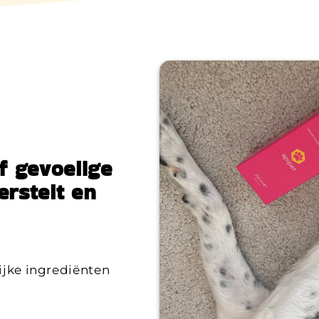
f gevoelige
erstelt en
ijke ingrediënten