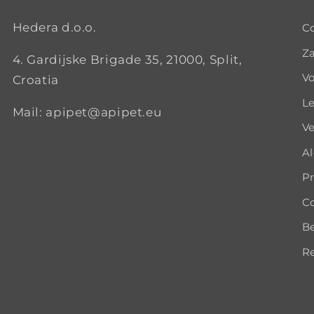
Hedera d.o.o.
C
Za
4. Gardijske Brigade 35, 21000, Split,
Vo
Croatia
Le
Mail: apipet@apipet.eu
Ve
A
Pr
Co
B
Re