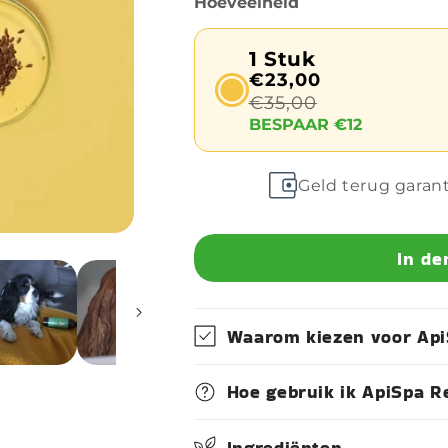
Hoeveelheid
1 Stuk
€23,00
€35,00
BESPAAR €12
Geld terug garan
In de
Waarom kiezen voor Api
Hoe gebruik ik ApiSpa R
Ingrediënten