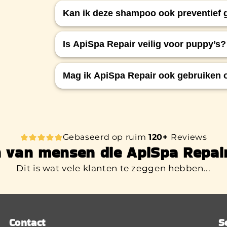
Je kunt de shampoo wekelijks gebruik
Kan ik deze shampoo ook preventief 
wassen (bijv. om de 2–3 dagen) mogeli
Ja, ApiSpa Repair is veilig voor regel
Is ApiSpa Repair veilig voor puppy’s?
wilt voorkomen bij een gevoelige hon
Ja, de shampoo is zacht en veilig voo
Mag ik ApiSpa Repair ook gebruiken
Bij oppervlakkige irritaties of geschaa
gebruik op open of bloedende wonden. 
dierenarts.
Gebaseerd op ruim
120+
Reviews
 van mensen die ApiSpa Repai
Dit is wat vele klanten te zeggen hebben...
Contact
S