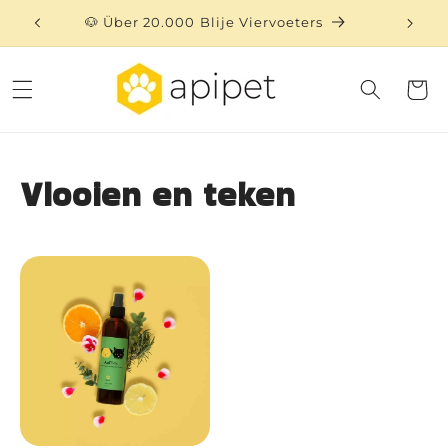
Direkt
zum
🐶 Über 20.000 Blije Viervoeters
⏳ 
Inhalt
Warenko
Vlooien en teken