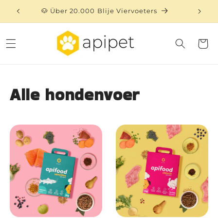
Direkt
zum
🐶 Über 20.000 Blije Viervoeters
⏳ 
Inhalt
Warenko
Alle hondenvoer