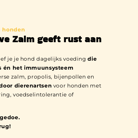
e honden
ive Zalm geeft rust aan
ef je je hond dagelijks voeding
die
 is én het immuunsysteem
erse zalm, propolis, bijenpollen en
door dierenartsen
voor honden met
ing, voedselintolerantie of
kgedoe.
rug!