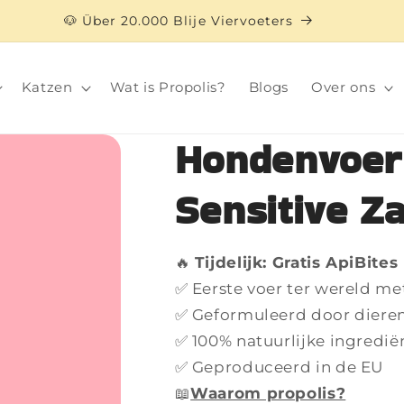
🐶 Über 20.000 Blije Viervoeters
Katzen
Wat is Propolis?
Blogs
Over ons
Hondenvoer
Sensitive Z
🔥
Tijdelijk: Gratis ApiBites
✅ Eerste voer ter wereld me
✅ Geformuleerd door diere
✅ 100% natuurlijke ingredië
✅ Geproduceerd in de EU
📖
Waarom propolis?