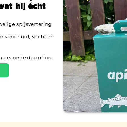
wat hij écht
oelige spijsvertering
n voor huid, vacht én
een gezonde darmflora