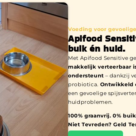
Voeding voor gevoelig
Apifood Sensit
buik én huid.
Met Apifood Sensitive ge
makkelijk verteerbaar
ondersteunt
– dankzij v
probiotica.
Ontwikkeld 
een gevoelige spijsverter
huidproblemen.
100% graanvrij. 0% bui
Niet Tevreden? Geld Te