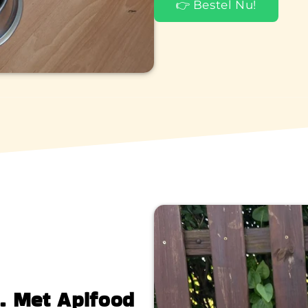
👉 Bestel Nu!
d. Met Apifood