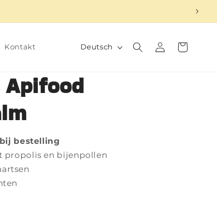
S
Einloggen
Warenkorb
Deutsch
Kontakt
p
r
 Apifood
a
alm
c
h
e
 bij bestelling
t propolis en bijenpollen
nartsen
nten