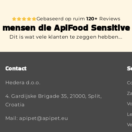
voer langer vers.
Gebaseerd op ruim
120+
Reviews
 mensen die ApiFood Sensitive
Dit is wat vele klanten te zeggen hebben...
Contact
S
Hedera d.o.o.
C
Za
4. Gardijske Brigade 35, 21000, Split,
Vo
Croatia
Le
Mail: apipet@apipet.eu
Ve