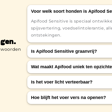
Voor welk soort honden is Apifood Se
Apifood Sensitive is speciaal ontwik
spijsvertering, voedselintolerantie, a
ontstekingen.
gen.
ntwoorden
Is Apifood Sensitive graanvrij?
Ja, Apifood Sensitive is volledig graa
Wat maakt Apifood uniek ten opzicht
honden met een graanallergie of intol
Het is het eerste hondenvoer ter we
Is het voer licht verteerbaar?
ondersteuning van het immuunsyst
Ja, Apifood Sensitive is geformuleerd
Hoe blijft het voer vers na openen?
met ingrediënten die zacht zijn voo
Dankzij de handige
velcro-sluiting
bl