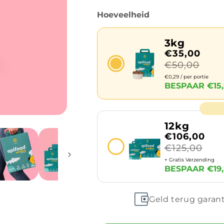
Hoeveelheid
3kg
€35,00
€50,00
€0,29 / per portie
BESPAAR €15
12kg
€106,00
€125,00
+ Gratis Verzending
BESPAAR €19,
Geld terug garan