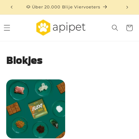
Direkt
zum
🐶 Über 20.000 Blije Viervoeters
⏳ 
Inhalt
Warenko
Blokjes