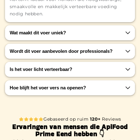
smaakvolle en makkelijk verteerbare voeding
nodig hebben.
Wat maakt dit voer uniek?
Het is het eerste hondenvoer ter wereld dat
Wordt dit voer aanbevolen door professionals?
verrijkt is met
propolis en bijenpollen
ter
ondersteuning van het immuunsysteem.
Ja, ApiFood Prime Eend is samengesteld door
Is het voer licht verteerbaar?
dierenartsen.
Ja, Apifood Prime Eend is geformuleerd om
Hoe blijft het voer vers na openen?
gemakkelijk verteerbaar te zijn, met ingrediënten
die zacht zijn voor de maag en darmen.
Dankzij de handige
velcro-sluiting
blijft de
verpakking luchtdicht en het voer langer vers.
Gebaseerd op ruim
120+
Reviews
Ervaringen van mensen die ApiFood
Prime Eend hebben 👇