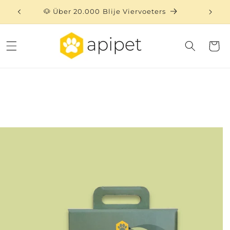
Direkt
zum
🐶 Über 20.000 Blije Viervoeters
⏳ 
Inhalt
Warenko
uktinformationen
ngen