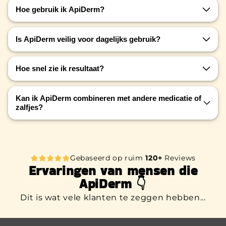
Hoe gebruik ik ApiDerm?
Spray ApiDerm direct op de aangedane plek, 1 tot
Is ApiDerm veilig voor dagelijks gebruik?
2 keer per dag. Niet afspoelen. Laat het intrekken
en voorkom dat je hond eraan likt in de eerste
Ja, alle ingrediënten zijn 100% natuurlijk en veilig
minuten.
Hoe snel zie ik resultaat?
voor dagelijks gebruik, ook op langere termijn.
Bij lichte irritatie zie je vaak binnen 1–3 dagen
Kan ik ApiDerm combineren met andere medicatie of
verbetering. Bij hardnekkige klachten kan het
zalfjes?
enkele dagen langer duren.
Ja, ApiDerm kan prima naast andere middelen
gebruikt worden. Raadpleeg bij twijfel je
dierenarts.
Gebaseerd op ruim
120+
Reviews
Ervaringen van mensen die
ApiDerm 👇
Dit is wat vele klanten te zeggen hebben...