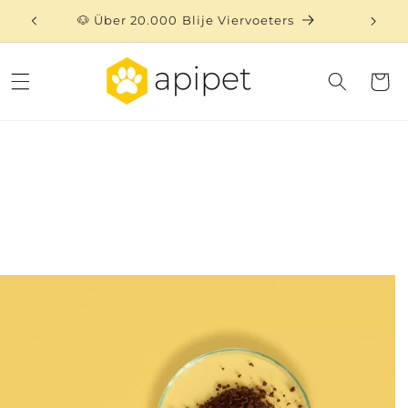
Direkt
zum
🐶 Über 20.000 Blije Viervoeters
⏳ 
Inhalt
Warenko
uktinformationen
ngen