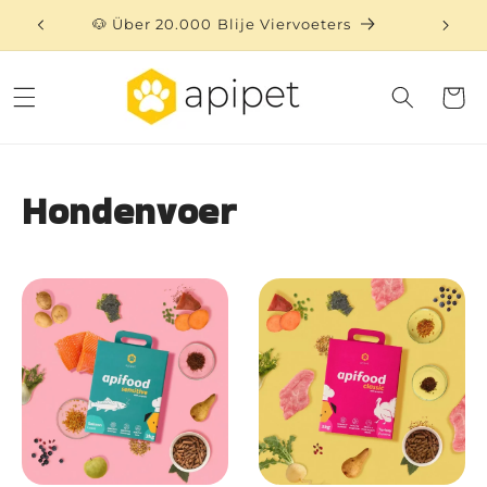
Direkt
zum
🐶 Über 20.000 Blije Viervoeters
⏳ 
Inhalt
Warenko
Hondenvoer