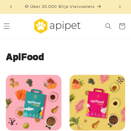
Direkt
zum
🐶 Über 20.000 Blije Viervoeters
⏳ 
Inhalt
Warenko
ApiFood