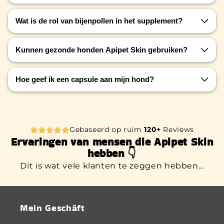
Propolis werkt ontstekingsremmend en
Wat is de rol van bijenpollen in het supplement?
antibacterieel en bevordert hydratatie en
wondgenezing.
Bijenpollen zijn rijk aan voedingsstoffen en dragen
Kunnen gezonde honden Apipet Skin gebruiken?
bij aan een gezonde huid en glanzende vacht.
Ja, ook gezonde honden met bijvoorbeeld
Hoe geef ik een capsule aan mijn hond?
seizoensgebonden haarverlies kunnen profiteren
van ApiPet Skin.
Je kunt de capsule direct geven of openen en het
poeder mengen met het voer van je hond.
Gebaseerd op ruim
120+
Reviews
Ervaringen van mensen die Apipet Skin
hebben 👇
Dit is wat vele klanten te zeggen hebben...
Mein Geschäft