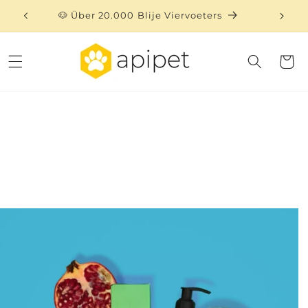
Direkt
zum
🐶 Über 20.000 Blije Viervoeters
⏳ 
Inhalt
Warenko
uktinformationen
ngen