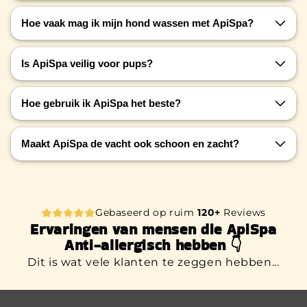
Hoe vaak mag ik mijn hond wassen met ApiSpa?
Je kunt ApiSpa wekelijks gebruiken, of vaker bij
Is ApiSpa veilig voor pups?
acute huidproblemen. Het is mild genoeg voor
regelmatig gebruik.
Ja, ApiSpa is veilig voor puppy’s vanaf 8 weken
Hoe gebruik ik ApiSpa het beste?
oud.
Maak de vacht nat, masseer de shampoo goed in
Maakt ApiSpa de vacht ook schoon en zacht?
(ook op de huid), laat 2–3 minuten intrekken en
spoel grondig uit.
Zeker. De shampoo reinigt grondig maar mild, en
laat de vacht zacht, glanzend en makkelijk
doorkambaar achter.
Gebaseerd op ruim
120+
Reviews
Ervaringen van mensen die ApiSpa
Anti-allergisch hebben 👇
Dit is wat vele klanten te zeggen hebben...