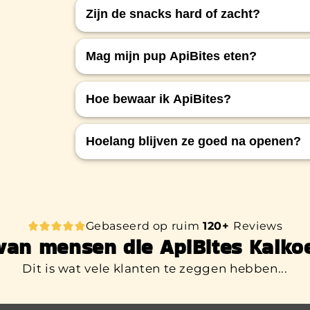
Zijn de snacks hard of zacht?
ApiBites zijn zacht van structuur en 
Mag mijn pup ApiBites eten?
pups, oudere honden of honden met 
Ja, ApiBites zijn geschikt voor pups v
Hoe bewaar ik ApiBites?
hoeveelheden gegeven.
Bewaar ze op een koele, droge plek, i
Hoelang blijven ze goed na openen?
nodig.
Na openen zijn ze nog enkele weken 
goed gesloten blijft om uitdroging t
Gebaseerd op ruim
120+
Reviews
van mensen die ApiBites Kalko
Dit is wat vele klanten te zeggen hebben...