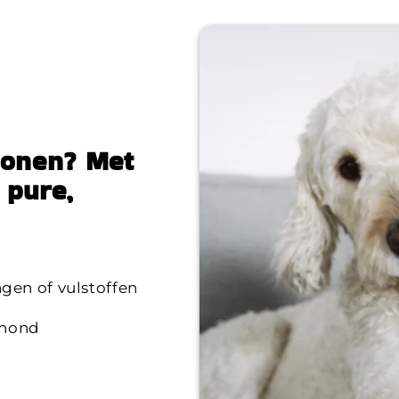
lonen? Met
 pure,
gen of vulstoffen
 hond