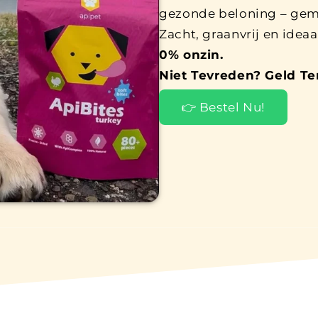
gezonde beloning – gem
Zacht, graanvrij en idea
0% onzin.
Niet Tevreden? Geld Te
👉 Bestel Nu!