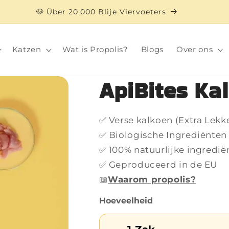
🐶 Über 20.000 Blije Viervoeters
Katzen
Wat is Propolis?
Blogs
Over ons
ApiBites Ka
✅ Verse kalkoen (Extra Lekke
✅ Biologische Ingrediënten
✅ 100% natuurlijke ingredië
✅ Geproduceerd in de EU
📖
Waarom propolis?
Hoeveelheid