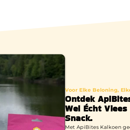
Voor Elke Beloning, El
Ontdek ApiBite
Wel Écht Vlees 
Snack.
Met ApiBites Kalkoen gee