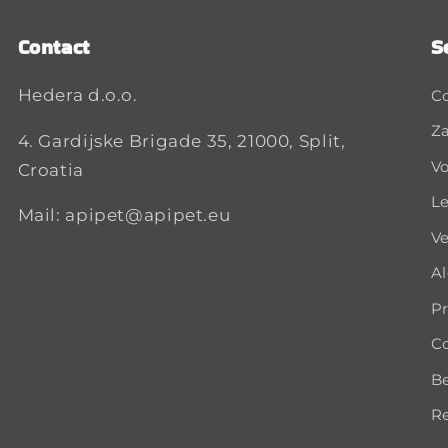
Contact
S
Hedera d.o.o.
C
Za
4. Gardijske Brigade 35, 21000, Split,
Vo
Croatia
Le
Mail: apipet@apipet.eu
Ve
A
Pr
Co
B
Re