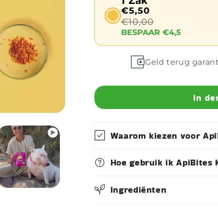
1 Zak
€5,50
€10,00
BESPAAR €4,5
Geld terug garan
In de
Waarom kiezen voor Api
Hoe gebruik ik ApiBites
Ingrediënten