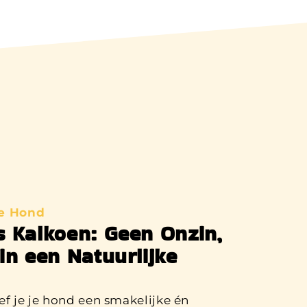
ke Hond
s Kalkoen: Geen Onzin,
in een Natuurlijke
f je je hond een smakelijke én