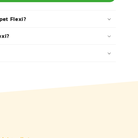
et Flexi?
exi?