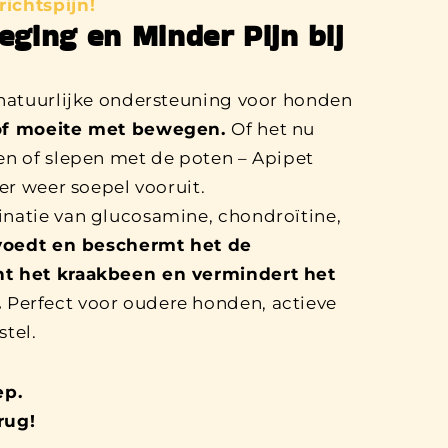
ichtspijn!
ging en Minder Pijn bij
 natuurlijke ondersteuning voor honden
 of moeite met bewegen.
Of het nu
en of slepen met de poten – Apipet
er weer soepel vooruit.
natie van glucosamine, chondroïtine,
voedt en beschermt het de
t het kraakbeen en vermindert het
.
Perfect voor oudere honden, actieve
tel.
ep.
rug!