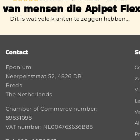
 van mensen die Apipet Flex
Dit is wat vele klanten te zeggen hebben...
Contact
S
Eponium
C
Neerpeltstraat 52, 4826 DB
Za
Breda
Vo
The Netherlands
Le
Chamber of Commerce number:
Ve
89831098
A
VAT number: NL004763636B88
Pr