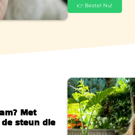
👉 Bestel Nu!
aam? Met
 de steun die