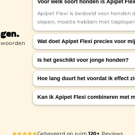
Voor welk soort honden is Apipet Fle
Apipet Flexi is bedoeld voor honden d
slepen, moeite hebben met traplopen o
gen.
Wat doet Apipet Flexi precies voor m
ntwoorden
Het ondersteunt het kraakbeen, verm
Is het geschikt voor jonge honden?
mobiliteit en helpt gewrichtsgezondh
Apipet Flexi is in eerste instantie b
Hoe lang duurt het voordat ik effect z
mobiliteitsproblemen, maar kan ook p
honden.
De meeste hondenbaasjes merken ver
Kan ik Apipet Flexi combineren met 
dagelijks gebruik.
Ja, het mag gebruikt worden naast med
een dierenarts.
Gebaseerd op ruim
120+
Reviews