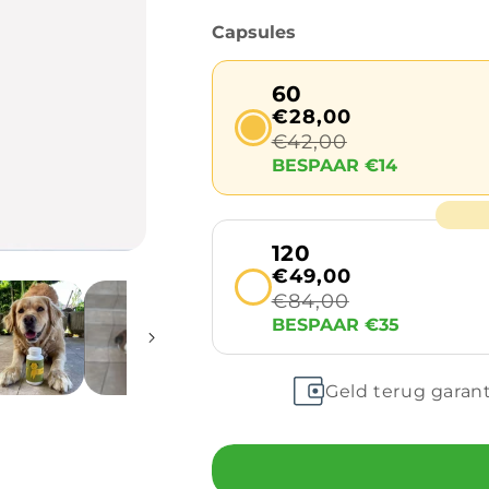
Capsules
60
€28,00
€42,00
BESPAAR €14
120
€49,00
€84,00
BESPAAR €35
Geld terug garan