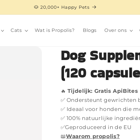
🐶 20,000+ Happy Pets
Cats
Wat is Propolis?
Blogs
Over ons
Dog Supplem
(120 capsule
🔥
Tijdelijk: Gratis ApiBites
✅ Ondersteunt gewrichten b
✅ Ideaal voor honden die mo
✅ 100% natuurlijke ingredië
✅Geproduceerd in de EU
📖
Waarom propolis?