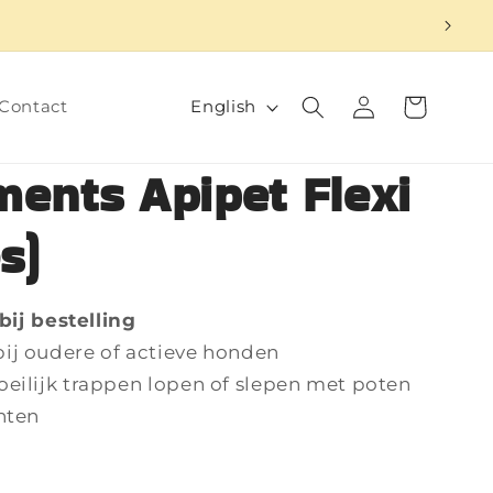
Log
L
Cart
English
Contact
in
a
n
ents Apipet Flexi
g
s)
u
a
g
 bij bestelling
e
ij oudere of actieve honden
eilijk trappen lopen of slepen met poten
nten