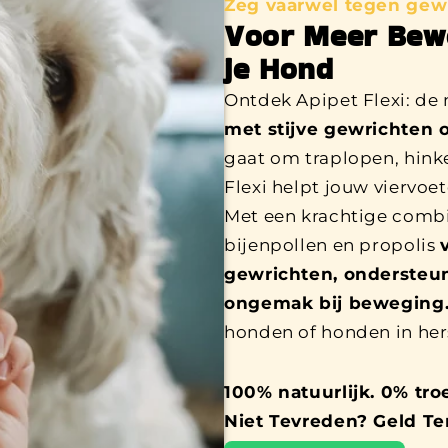
Zeg vaarwel tegen gewr
Voor Meer Bewe
je Hond
Ontdek Apipet Flexi: de
met stijve gewrichten
gaat om traplopen, hink
Flexi helpt jouw viervoet
Met een krachtige combi
bijenpollen en propolis
gewrichten, ondersteun
ongemak bij beweging
honden of honden in hers
100% natuurlijk. 0% tro
Niet Tevreden? Geld Te