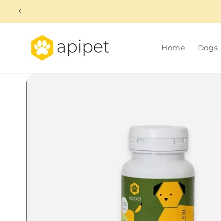
Skip to
content
Home
Dogs
Skip to
product
information