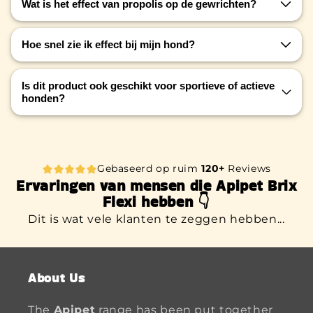
Wat is het effect van propolis op de gewrichten?
kraakbeen ondersteunen en de mobiliteit
verbeteren.
Propolis werkt ontstekingsremmend en bevordert
Hoe snel zie ik effect bij mijn hond?
het herstel van gewrichtsweefsel.
Veel baasjes merken binnen enkele weken
Is dit product ook geschikt voor sportieve of actieve
verbetering in mobiliteit en comfort.
honden?
Ja, het ondersteunt gewrichten die intensief
worden belast.
Gebaseerd op ruim
120+
Reviews
Ervaringen van mensen die Apipet Brix
Flexi hebben 👇
Dit is wat vele klanten te zeggen hebben...
About Us
The
Apipet
range has been put together