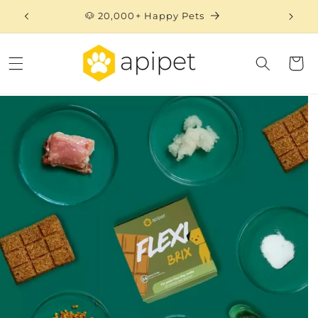
Skip to
🐶 20,000+ Happy Pets
content
Cart
Skip to
product
information