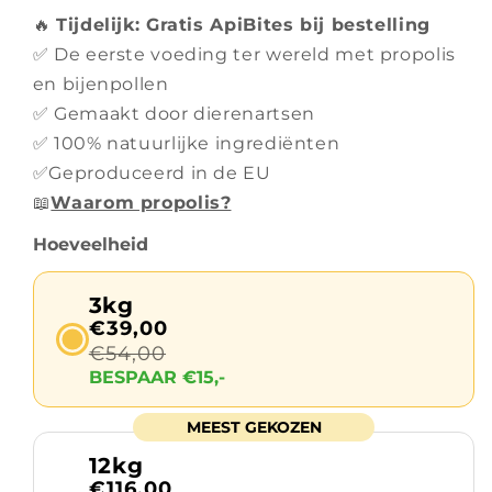
🔥
Tijdelijk: Gratis ApiBites bij bestelling
✅ De eerste voeding ter wereld met propolis
en bijenpollen
✅ Gemaakt door dierenartsen
✅ 100% natuurlijke ingrediënten
✅Geproduceerd in de EU
📖
Waarom propolis?
Hoeveelheid
3kg
€39,00
€54,00
BESPAAR €15,-
MEEST GEKOZEN
12kg
€116,00