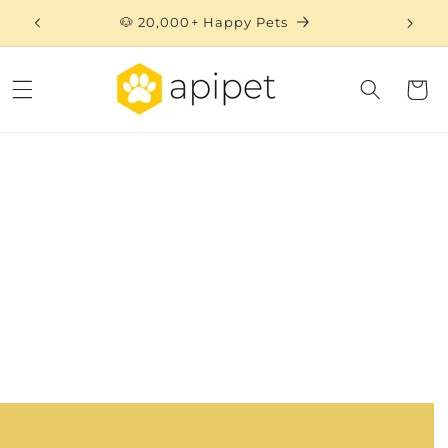
Skip to
🐶 20,000+ Happy Pets
content
Cart
Skip to
product
information