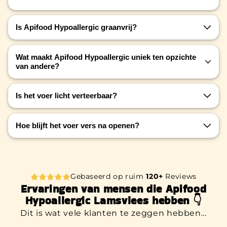
Is Apifood Hypoallergic graanvrij?
Ja, Apifood Hypoallergic is volledig graanvrij en
Wat maakt Apifood Hypoallergic uniek ten opzichte
daarmee zeer geschikt voor honden met een
van andere?
graanallergie of intolerantie.
Het is het eerste hondenvoer ter wereld met
Is het voer licht verteerbaar?
propolis en bijenpollen
, ter ondersteuning van
het immuunsysteem.Voeding speciaal ontwikkeld
Ja, Apifood Hypoallergic is geformuleerd om
voor honden met complexere intoleranties,
Hoe blijft het voer vers na openen?
gemakkelijk verteerbaar te zijn, met ingrediënten
langdurige darmproblemen en terugkerende
die zacht zijn voor de maag en darmen.
allergische reacties.
Dankzij de handige
velcro-sluiting
blijft de
verpakking luchtdicht en het voer langer vers.
Gebaseerd op ruim
120+
Reviews
Ervaringen van mensen die Apifood
Hypoallergic Lamsvlees hebben 👇
Dit is wat vele klanten te zeggen hebben...