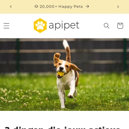
Skip to
🐶 20,000+ Happy Pets
content
Cart