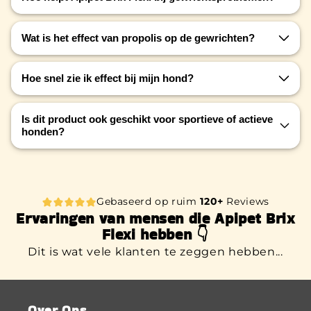
Het bevat glucosamine en chondroïtine, die
Wat is het effect van propolis op de gewrichten?
kraakbeen ondersteunen en de mobiliteit
verbeteren.
Propolis werkt ontstekingsremmend en bevordert
Hoe snel zie ik effect bij mijn hond?
het herstel van gewrichtsweefsel.
Veel baasjes merken binnen enkele weken
Is dit product ook geschikt voor sportieve of actieve
verbetering in mobiliteit en comfort.
honden?
Ja, het ondersteunt gewrichten die intensief
worden belast.
Gebaseerd op ruim
120+
Reviews
Ervaringen van mensen die Apipet Brix
Flexi hebben 👇
Dit is wat vele klanten te zeggen hebben...
Over Ons