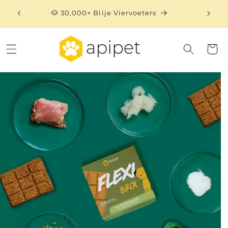
Meteen
naar de
🐶 30,000+ Blije Viervoeters
⏳ 
content
Winkelwa
 direct naar
oductinformatie