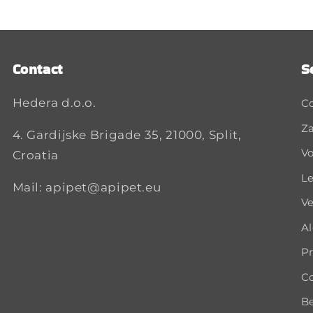
Contact
S
Hedera d.o.o.
C
Za
4. Gardijske Brigade 35, 21000, Split,
Vo
Croatia
Le
Mail: apipet@apipet.eu
Ve
A
Pr
Co
B