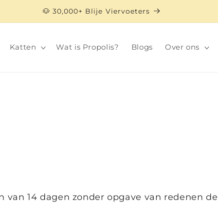
🐶 30,000+ Blije Viervoeters
Katten
Wat is Propolis?
Blogs
Over ons
jn van 14 dagen zonder opgave van redenen de