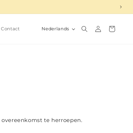
T
Inloggen
Winkelwagen
Nederlands
Contact
a
a
l
 overeenkomst te herroepen.