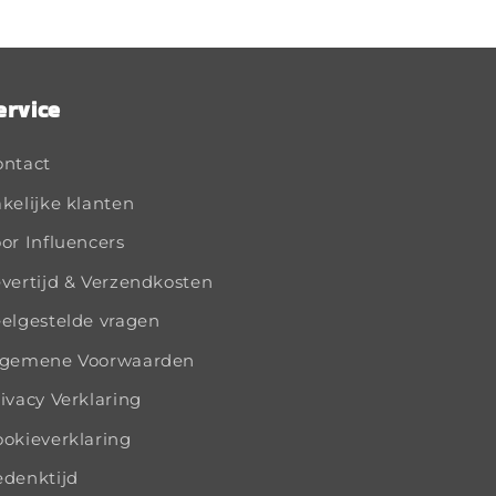
ervice
ontact
kelijke klanten
or Influencers
vertijd & Verzendkosten
elgestelde vragen
lgemene Voorwaarden
ivacy Verklaring
okieverklaring
edenktijd