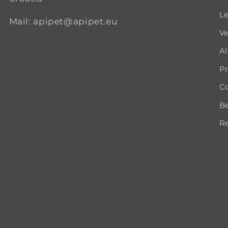
Le
Mail: apipet@apipet.eu
Ve
A
Pr
Co
B
Re