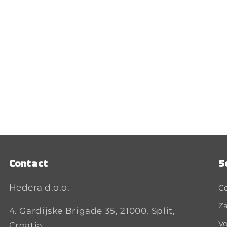
Contact
S
Hedera d.o.o.
C
Za
4. Gardijske Brigade 35, 21000, Split,
Vo
Croatia