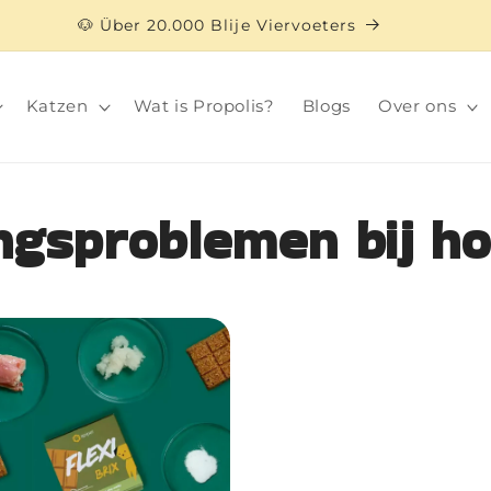
🐶 Über 20.000 Blije Viervoeters
Katzen
Wat is Propolis?
Blogs
Over ons
ngsproblemen bij h