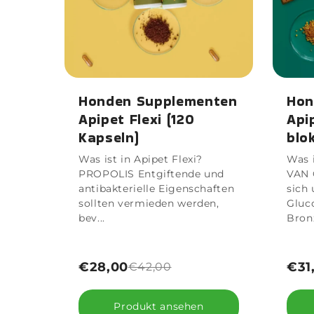
Honden Supplementen
Hon
Apipet Flexi (120
Api
Kapseln)
blo
Was ist in Apipet Flexi?
Was i
PROPOLIS Entgiftende und
VAN 
antibakterielle Eigenschaften
sich
sollten vermieden werden,
Gluc
bev...
Bronz
€28,00
€31
€42,00
Produkt ansehen