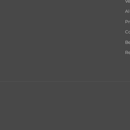
Ve
A
Pr
Co
B
Re