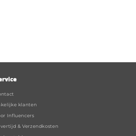
ervice
ontact
kelijke klanten
or Influencers
vertijd & Verzendkosten