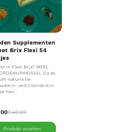
den Supplementen
pet Brix Flexi 54
kjes
st in Flexi Brix? MEEL
GROENLIPMOSSEL Da es
 um natürliche
osamin- und Chondrotin-
e han...
,00
€40,00
Produkt ansehen