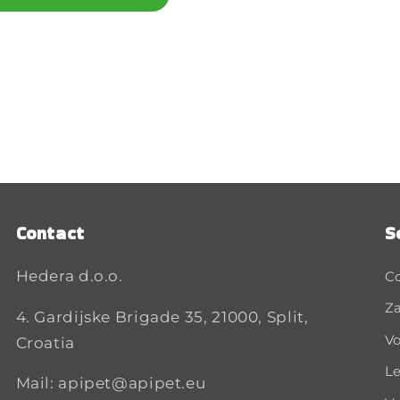
Contact
S
Hedera d.o.o.
C
Za
4. Gardijske Brigade 35, 21000, Split,
Vo
Croatia
Le
Mail: apipet@apipet.eu