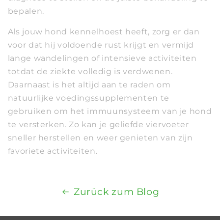
bepalen.
Als jouw hond kennelhoest heeft, zorg er dan
voor dat hij voldoende rust krijgt en vermijd
lange wandelingen of intensieve activiteiten
totdat de ziekte volledig is verdwenen.
Daarnaast is het altijd aan te raden om
natuurlijke voedingssupplementen te
gebruiken om het immuunsysteem van je hond
te versterken. Zo kan je geliefde viervoeter
sneller herstellen en weer genieten van zijn
favoriete activiteiten.
Zurück zum Blog