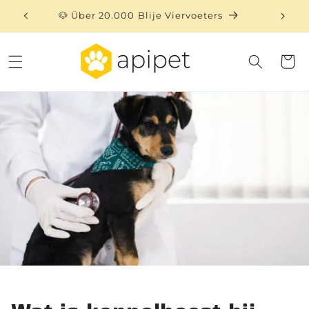
Direkt
zum
🐶 Über 20.000 Blije Viervoeters
⏳ 
Inhalt
Warenko