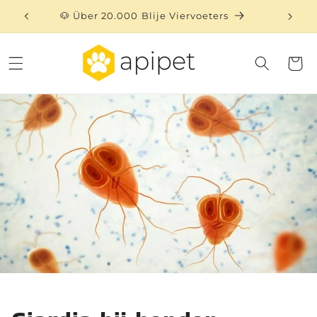
Direkt
zum
🐶 Über 20.000 Blije Viervoeters
⏳ 
Inhalt
Warenko