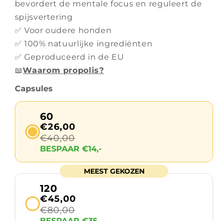
bevordert de mentale focus en reguleert de
spijsvertering
✅ Voor oudere honden
✅ 100% natuurlijke ingrediënten
✅ Geproduceerd in de EU
📖
Waarom propolis?
Capsules
60
€26,00
€40,00
BESPAAR €14,-
MEEST GEKOZEN
120
€45,00
€80,00
BESPAAR €35