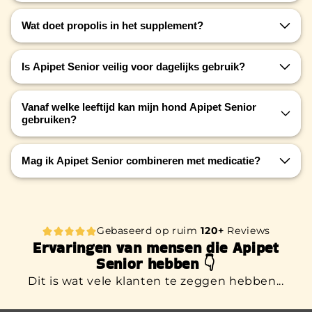
Wat doet propolis in het supplement?
Propolis werkt als een antioxidant, versterkt het
Is Apipet Senior veilig voor dagelijks gebruik?
immuunsysteem en helpt ouderdomsgerelateerde
ziektes te bestrijden.
Ja, Apipet Senior is gemaakt van 100% natuurlijke
Vanaf welke leeftijd kan mijn hond Apipet Senior
ingrediënten en geschikt voor dagelijks gebruik.
gebruiken?
Zodra je hond tekenen van veroudering vertoont,
Mag ik Apipet Senior combineren met medicatie?
zoals verminderde energie, kan Apipet Senior
ingezet worden.
Ja, het supplement is ook geschikt voor honden
die medicijnen gebruiken, maar overleg altijd met
een dierenarts bij twijfel.
Gebaseerd op ruim
120+
Reviews
Ervaringen van mensen die Apipet
Senior hebben 👇
Dit is wat vele klanten te zeggen hebben...