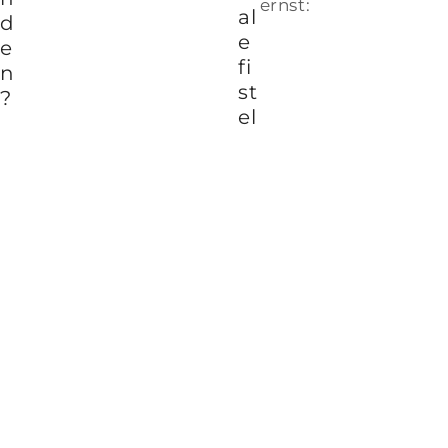
ernst:
al
d
e
e
fi
n
st
?
el