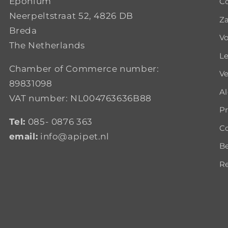
Eponium
C
Neerpeltstraat 52, 4826 DB
Za
Breda
Vo
The Netherlands
Le
Chamber of Commerce number:
Ve
89831098
A
VAT number: NL004763636B88
Pr
Tel:
085- 0876 363
Co
email:
info@apipet.nl
B
Re