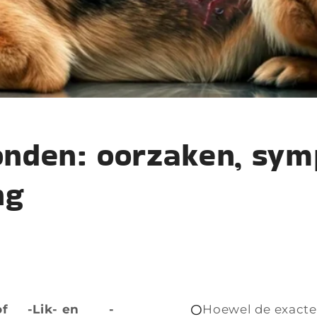
 honden: oorzaken, sy
ng
O
of
-Lik- en
-
Hoewel de exacte