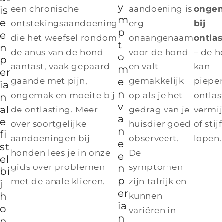
y
een chronische
aandoening is
onge
is
m
e
ontstekingsaandoening
erg
bij
p
e
die het weefsel rondom
onaangenaam
ontla
t
n
de anus van de hond
voor de hond
– de 
o
p
aantast, vaak gepaard
en valt
kan
m
er
gaande met pijn,
e
gemakkelijk
piepe
ia
n
ongemak en moeite bij
op als je het
ontlas
n
v
al
de ontlasting. Meer
gedrag van je
vermi
a
e
over soortgelijke
huisdier goed
of stijf
n
fi
aandoeningen bij
observeert.
lopen.
e
st
honden lees je in onze
De
e
el
gids over problemen
symptomen
n
bi
p
met de anale klieren.
zijn talrijk en
j
er
h
kunnen
ia
o
variëren in
n
n