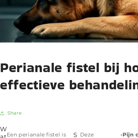
Perianale fistel bij
effectieve behandeli
Share
W
S
Een perianale fistel is
Deze
-Pijn 
at