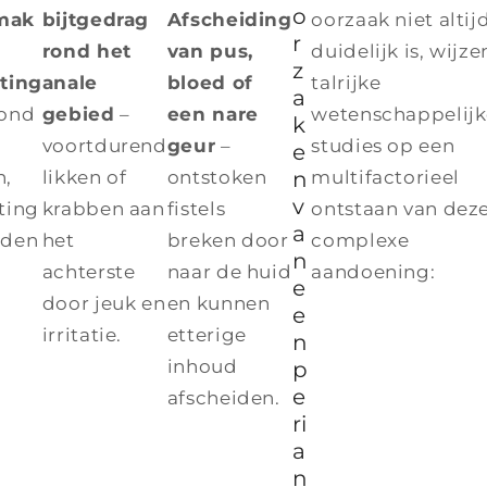
o
mak
bijtgedrag
Afscheiding
oorzaak niet altij
r
rond het
van pus,
duidelijk is, wijze
z
sting
anale
bloed of
talrijke
a
hond
gebied
–
een nare
wetenschappelijk
k
voortdurend
geur
–
studies op een
e
n,
likken of
ontstoken
n
multifactorieel
v
ting
krabben aan
fistels
ontstaan van dez
a
jden
het
breken door
complexe
n
achterste
naar de huid
aandoening:
e
door jeuk en
en kunnen
e
irritatie.
etterige
n
inhoud
p
e
afscheiden.
ri
a
n