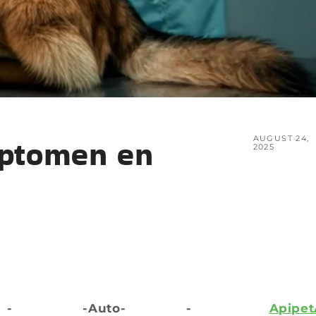
mptomen en
AUGUST 24,
2025
-
-Auto-
-
Apipet