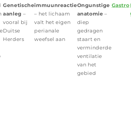
d
Genetische
immuunreactie
Ongunstige
Gastro
n
aanleg
–
– het lichaam
anatomie
–
vooral bij
valt het eigen
diep
e
Duitse
perianale
gedragen
Herders
weefsel aan
staart en
verminderde
e
ventilatie
van het
gebied