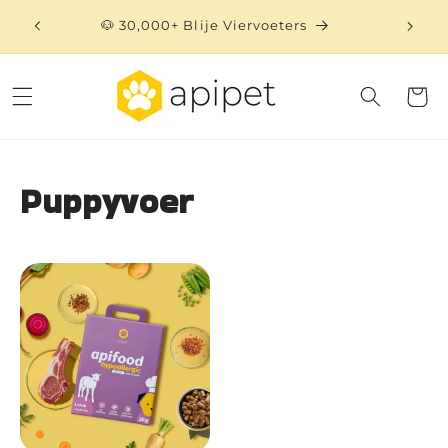
Meteen
naar de
🐶 30,000+ Blije Viervoeters
⏳ 
content
Winkelwa
Puppyvoer