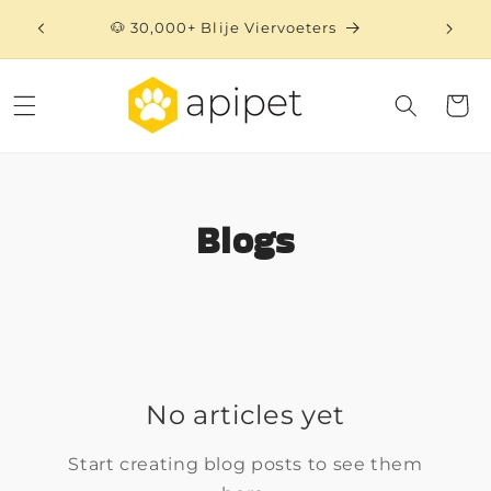
Meteen
naar de
🐶 30,000+ Blije Viervoeters
⏳ 
content
Winkelwa
Blogs
No articles yet
Start creating blog posts to see them