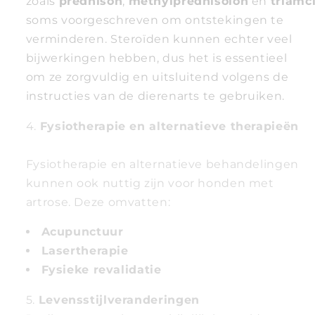
zoals
prednison
,
methylprednisolon
en
triamc
soms voorgeschreven om ontstekingen te
verminderen. Steroïden kunnen echter veel
bijwerkingen hebben, dus het is essentieel
om ze zorgvuldig en uitsluitend volgens de
instructies van de dierenarts te gebruiken.
Fysiotherapie en alternatieve therapieën
Fysiotherapie en alternatieve behandelingen
kunnen ook nuttig zijn voor honden met
artrose. Deze omvatten:
Acupunctuur
Lasertherapie
Fysieke revalidatie
Levensstijlveranderingen