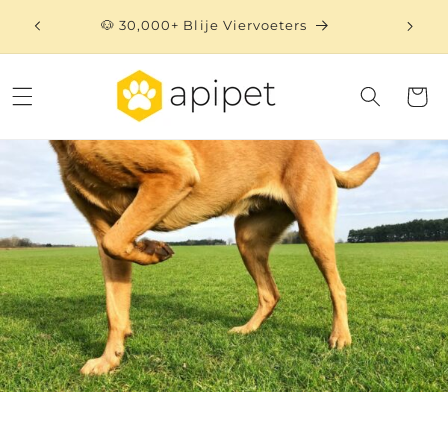
Meteen
naar de
🐶 30,000+ Blije Viervoeters
⏳ 
content
Winkelwa