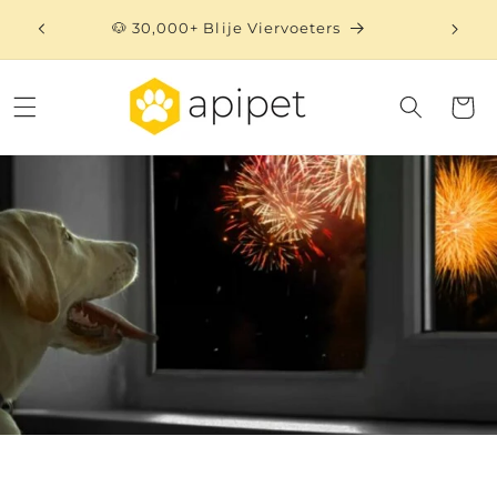
Meteen
naar de
🐶 30,000+ Blije Viervoeters
⏳ 
content
Winkelwa